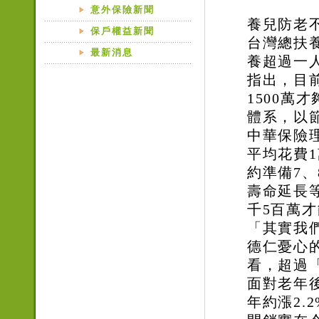
意外保險新聞
養兒防老
保戶權益新聞
台灣總扶
最新消息
養超過一
指出，目前
1500萬
體系，以
中華保險
平均花費1
約準備7
壽命延長
千5百萬
「其實我
德仁憂心
看，超過
面對老年
年約漲2.