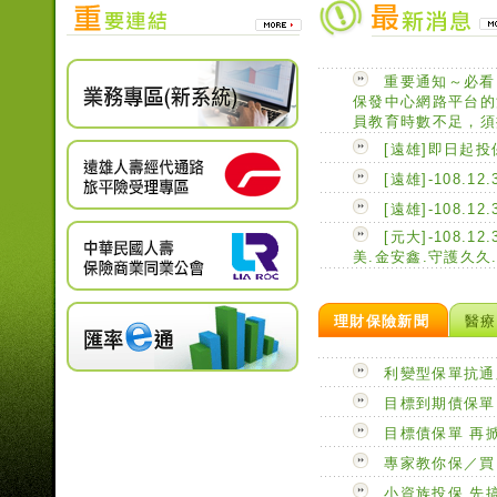
(FYB 1萬) !
重要通知～必看
保發中心網路平台的
員教育時數不足，須
[遠雄]即日起
[遠雄]-108
[遠雄]-108.
[元大]-108.
美.金安鑫.守護久
理財保險新聞
醫療
利變型保單抗通
目標到期債保單
目標債保單 再
專家教你保／買
小資族投保 先