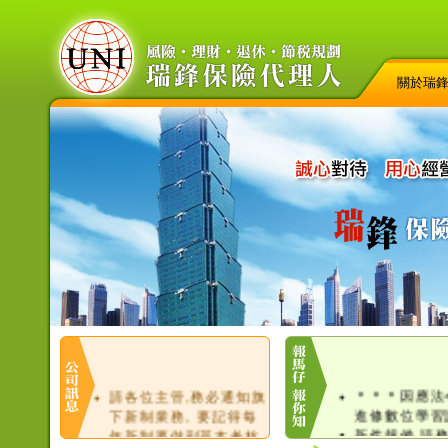
關於瑞
＊＊＊因應法
請各位主管,務必通知旗
進修數位學習
下新制業務, 要記得每
新件報備,請
年新制要做到基本考核