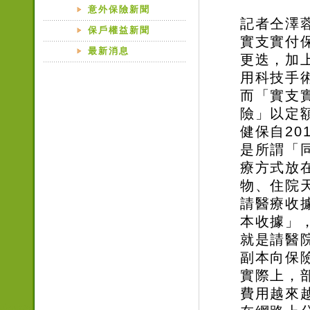
意外保險新聞
記者仝澤
保戶權益新聞
實支實付
最新消息
更迭，加
用科技手
而「實支
險」以定
健保自20
是所謂「
療方式放
物、住院
請醫療收
本收據」
就是請醫
副本向保
實際上，
費用越來