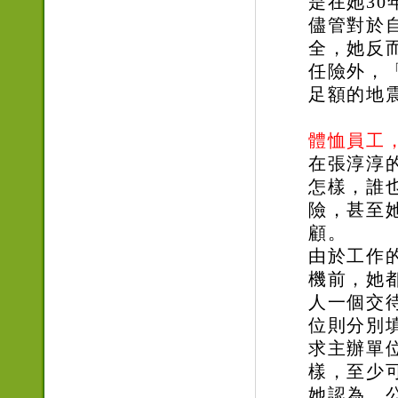
是在她3
儘管對於
全，她反
任險外，
足額的地
體恤員工
在張淳淳
怎樣，誰
險，甚至
顧。
由於工作
機前，她
人一個交
位則分別
求主辦單
樣，至少
她認為，