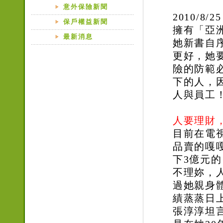
意外保險新聞
2010/8/25
保戶權益新聞
擁有「亞
最新消息
她新書自
更好，她
險的防範
下的人，
人與員工
人要理財
目前在電
品賣的嘎
下3億元
不理妳，
過她親身
績蒸蒸日
張淳淳坦