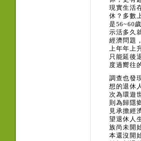
現實生活
休？多數
是
56~60
示活多久
經濟問題
上年年上
只能延後
度過嚮往
調查也發
想的退休
次為環遊
則為歸隱
見承擔經
望退休人
族尚未開
本還沒開