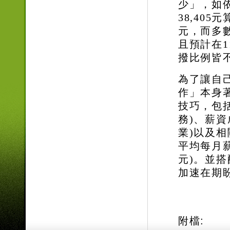
少」，如
38,405
元
元，而多
且預計在
1
撥比例皆
為了讓自
作」本身
技巧，包
務
)
、薪資
業
)
以及相
平均每月
元
)
。並搭
加速在期
附檔: