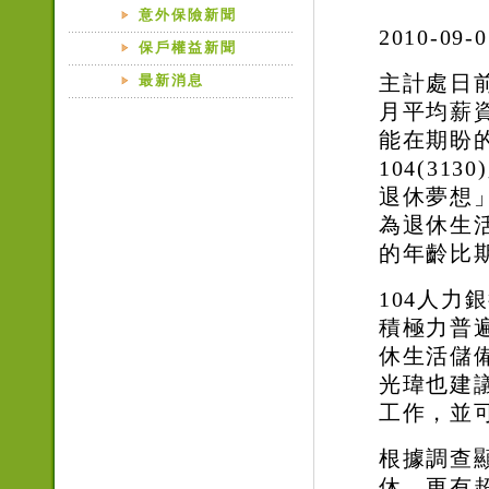
意外保險新聞
2010-09-0
保戶權益新聞
主計處日
最新消息
月平均薪
能在期盼
104(3130)
退休夢想
為退休生
的年齡比
104
人力銀
積極力普
休生活儲
光瑋也建
工作，並
根據調查
休，更有