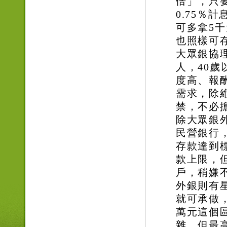
倍」，只
0.75％
可多拿5
也照樣可
大眾銀協
人，40
度高、報
需求，除
禁，不必
除大眾銀
民營銀行
存款達到標
款上限，
戶，稍嫌
外銀則有
就可承做
萬元這個
雜，但最