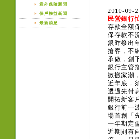
意外保險新聞
2010-0
保戶權益新聞
民營銀行忙
最新消息
存款全額
保存款不
銀昨祭出年
搶客，不
承做，創
銀行主管
掀搬家潮
近年底，
透過先付
開拓新客
銀行前一
場首創「
一年期定儲
近期則有向