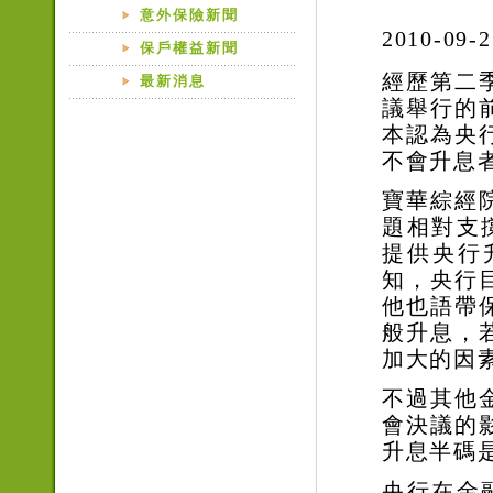
意外保險新聞
2010-0
保戶權益新聞
經歷第二
最新消息
議舉行的
本認為央
不會升息
寶華綜經
題相對支
提供央行
知，央行
他也語帶
般升息，
加大的因
不過其他
會決議的
升息半碼
央行在金