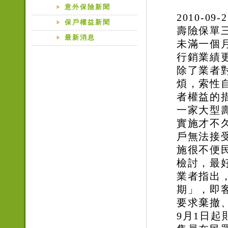
意外保險新聞
2010-
保戶權益新聞
壽險保單三
最新消息
未滿一個
行銷業績
除了業者
煩，索性
者權益的
一家大型
實施才不
戶無法接
施很不便
檢討，最
業者指出
期」，即
要求棄撤
9月1日