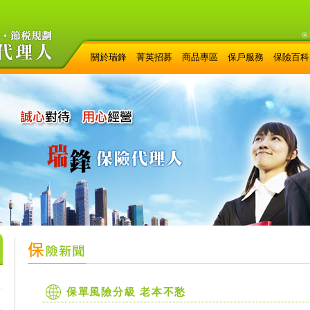
◎
關於瑞鋒
菁英招募
商品專區
保戶服務
保險百科
保單風險分級 老本不愁