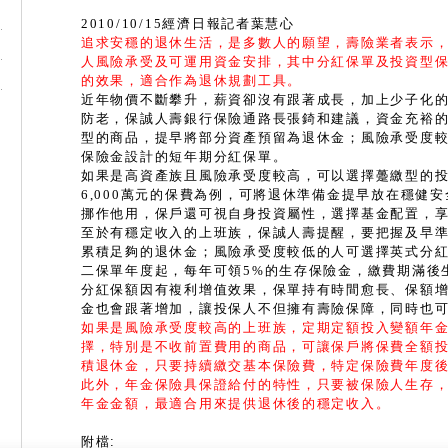
2010/10/15
經濟日報記者葉慧心
追求安穩的退休生活，是多數人的願望，壽險業者表示
人風險承受及可運用資金安排，其中分紅保單及投資型
的效果，適合作為退休規劃工具。
近年物價不斷攀升，薪資卻沒有跟著成長，加上少子化
防老，保誠人壽銀行保險通路長張錡和建議，資金充裕
型的商品，提早將部分資產預留為退休金；風險承受度
保險金設計的短年期分紅保單。
如果是高資產族且風險承受度較高，可以選擇躉繳型的
6,000萬元的保費為例，可將退休準備金提早放在穩健
挪作他用，保戶還可視自身投資屬性，選擇基金配置，
至於有穩定收入的上班族，保誠人壽提醒，要把握及早
累積足夠的退休金；風險承受度較低的人可選擇英式分
二保單年度起，每年可領5%的生存保險金，繳費期滿後
分紅保額因有複利增值效果，保單持有時間愈長、保額
金也會跟著增加，讓投保人不但擁有壽險保障，同時也
如果是風險承受度較高的上班族，定期定額投入變額年
擇，特別是不收前置費用的商品，可讓保戶將保費全額
積退休金，只要持續繳交基本保險費，特定保險費年度
此外，年金保險具保證給付的特性，只要被保險人生存
年金金額，最適合用來提供退休後的穩定收入。
附檔: