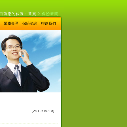
目前您的位置：
首頁
》
保險新聞
業務專區
保險諮詢
聯絡我們
[
2010/10/18
]