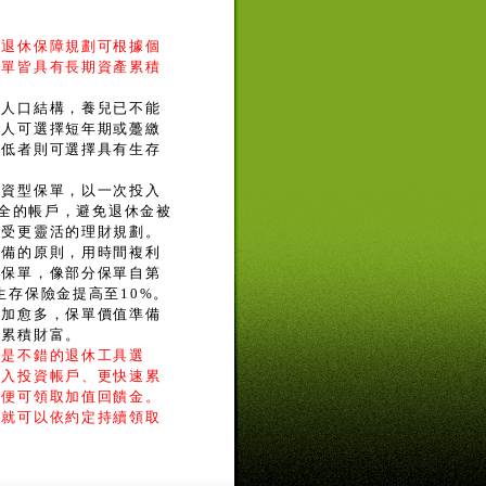
，退休保障規劃可根據個
保單皆具有長期資產累積
的人口結構，養兒已不能
的人可選擇短年期或躉繳
較低者則可選擇具有生存
投資型保單，以一次投入
安全的帳戶，避免退休金被
享受更靈活的理財規劃。
準備的原則，用時間複利
紅保單，像部分保單自第
生存保險金提高至10%。
增加愈多，保單價值準備
可累積財富。
金是不錯的退休工具選
投入投資帳戶、更快速累
後便可領取加值回饋金。
，就可以依約定持續領取