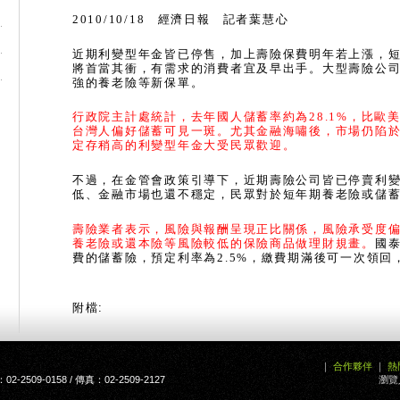
2010/10/18
經濟日報
記者葉慧心
近期利變型年金皆已停售，加上壽險保費明年若上漲，
將首當其衝，有需求的消費者宜及早出手。大型壽險公
強的養老險等新保單。
行政院主計處統計，去年國人儲蓄率約為
28.1%
，比歐
台灣人偏好儲蓄可見一斑。尤其金融海嘯後，市場仍陷
定存稍高的利變型年金大受民眾歡迎。
不過，在金管會政策引導下，近期壽險公司皆已停賣利
低、金融市場也還不穩定，民眾對於短年期養老險或儲
壽險業者表示，風險與報酬呈現正比關係，風險承受度
養老險或還本險等風險較低的保險商品做理財規畫。
國
費的儲蓄險，預定利率為
2.5%
，繳費期滿後可一次領回
附檔:
｜
合作夥伴
｜
熱
2509-0158 / 傳真：02-2509-2127
瀏覽