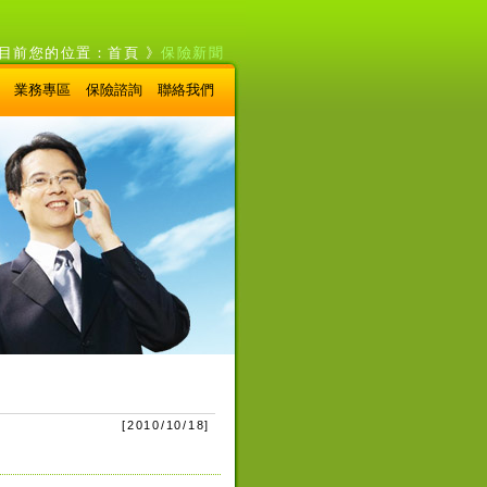
目前您的位置：
首頁
》
保險新聞
業務專區
保險諮詢
聯絡我們
[
2010/10/18
]