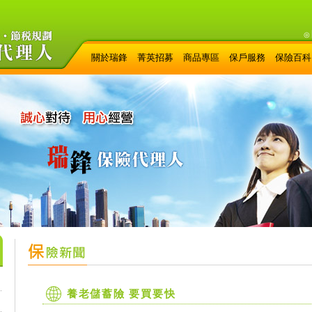
◎
關於瑞鋒
菁英招募
商品專區
保戶服務
保險百科
養老儲蓄險 要買要快