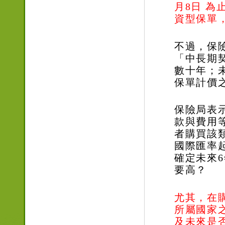
月8
日
為止
資型保單
不過，保
「中長期
數十年；
保單計價
保險局表
款與費用
者購買該
國際匯率
確定未來
6
要高？
尤其，
在
所屬國家
及未來是