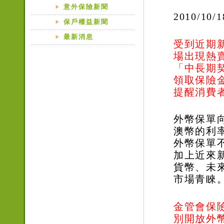
意外保險新聞
2010/10/1
保戶權益新聞
最新消息
受到近期
場出現熱
「中長期
領取保險
提醒消費
外幣保單
澳幣的利
外幣保單
加上近來
貨幣、未
市場青睞
金管會保
別開放外