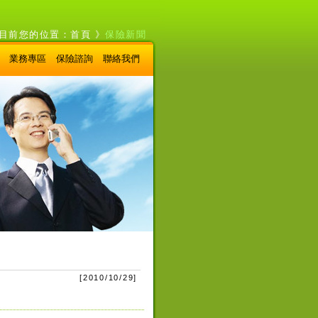
目前您的位置：
首頁
》
保險新聞
業務專區
保險諮詢
聯絡我們
[
2010/10/29
]