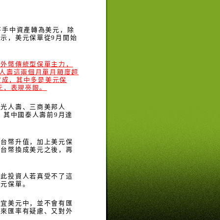
將手中資產轉為美元，除
表示，美元保單從
9
月開始
於外幣傳統型保單主力，
人壽這兩個月單月額度超
7
成，其中多是美元保
元，表現亮眼。
新光人壽、三商美邦人
，其中國泰人壽前
9
月達
自台幣升值，加上美元保
將台幣換成美元之後，再
因此投資人若真受不了這
美元保單。
便宜美元中，並不會有匯
未來匯率有疑慮、又對外