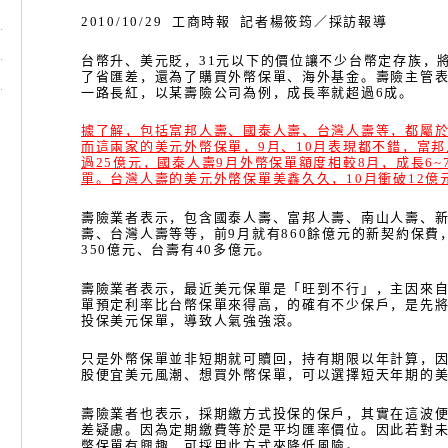
2010/10/29
工商時報
記者楊筱筠／採訪報導
台幣升、美元貶，
31
元以下的價位讓不少台幣定存族，
了省匯差，還為了購買外幣保單、海外基金。壽險主管
一路長紅，以某壽險公司為例，成長率就超過
6
成。
據了解，包括富邦人壽、國泰人壽、台灣人壽等，都屬
而這兩家的美元外幣保單，
9
月、
10
月表現都不錯，富邦
過
25
億元，國泰人壽
9
月外幣保單額度相較
8
月，成長
6~
單。台灣人壽的美元外幣保單美鑫久久，
10
月衝破
12
億
壽險業者表示，包含國泰人壽、富邦人壽、南山人壽、
壽、台灣人壽等等，前
9
月就有
860
餘億元的新契約保費
350
億元、台壽有
40
多億元。
壽險業者表示，最近美元保單是「旺到不行」，主因來
單預定利率比台幣保單來得高，的確有不少保戶，是先
投保美元保單，導致人氣強強滾。
只是外幣保單並非短期就可贖回，持有期限以年計算，
股便宜美元風潮、想買外幣保單，可以選擇短天年期的
壽險業者也表示，採期繳方式投保的保戶，其實在這波
差疑慮。因為定期繳費等於是平均匯率價位。因此若對
幣保單有興趣，可採用此方式來降低風險。