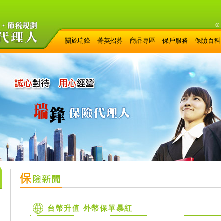
◎
關於瑞鋒
菁英招募
商品專區
保戶服務
保險百科
台幣升值 外幣保單暴紅