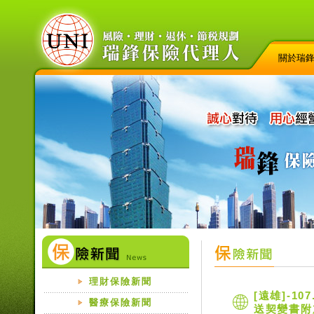
關於瑞
理財保險新聞
[遠雄]-1
醫療保險新聞
送契變書附