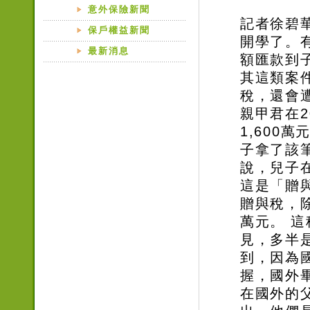
意外保險新聞
記者徐碧
保戶權益新聞
開學了。
最新消息
額匯款到
其這類案
稅，還會
親甲君在2
1,600
子拿了該
說，兒子
這是「贈
贈與稅，
萬元。 
見，多半
到，因為
握，國外
在國外的