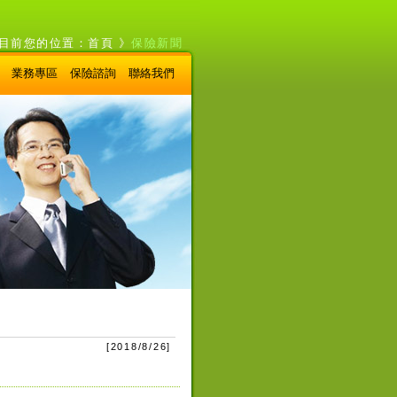
目前您的位置：
首頁
》
保險新聞
業務專區
保險諮詢
聯絡我們
[
2018/8/26
]