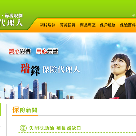
◎
關於瑞鋒
菁英招募
商品專區
保戶服務
保險百科
失能扶助險 補長照缺口