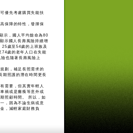
，可優先考慮購買失能扶
、高保障的特性，發揮保
顯示，國人平均餘命為80
歲，顯示國人長壽風險持續增
25歲至54歲的上班族及
至74歲的老年人口在失能
風險也隨著長壽風險上
的規劃，補足長照需求的
而長期照護的潛在時間更長
者有需要，但其實年輕人
如車禍或是癱瘓等意外或
期照顧時間。 所以，如
之一，因為不論生病或意
助金，減輕家庭財務負