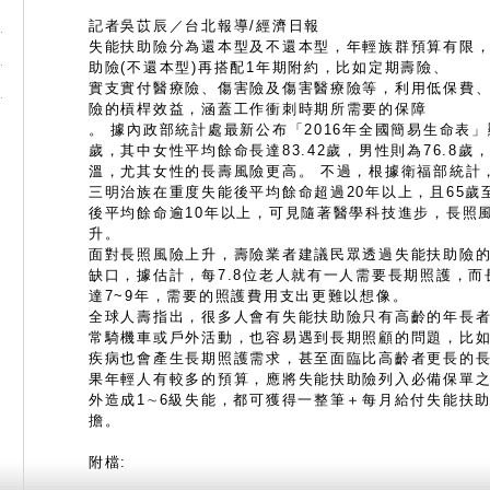
記者吳苡辰／台北報導/經濟日報
失能扶助險分為還本型及不還本型，年輕族群預算有限
助險(不還本型)再搭配1年期附約，比如定期壽險、
實支實付醫療險、傷害險及傷害醫療險等，利用低保費
險的槓桿效益，涵蓋工作衝刺時期所需要的保障
。 據內政部統計處最新公布「2016年全國簡易生命表」
歲，其中女性平均餘命長達83.42歲，男性則為76.8
溫，尤其女性的長壽風險更高。 不過，根據衛福部統計，
三明治族在重度失能後平均餘命超過20年以上，且65歲
後平均餘命逾10年以上，可見隨著醫學科技進步，長照
升。
面對長照風險上升，壽險業者建議民眾透過失能扶助險
缺口，據估計，每7.8位老人就有一人需要長期照護，
達7~9年，需要的照護費用支出更難以想像。
全球人壽指出，很多人會有失能扶助險只有高齡的年長
常騎機車或戶外活動，也容易遇到長期照顧的問題，比
疾病也會產生長期照護需求，甚至面臨比高齡者更長的長
果年輕人有較多的預算，應將失能扶助險列入必備保單
外造成1∼6級失能，都可獲得一整筆＋每月給付失能扶
擔。
附檔: