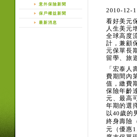
意外保險新聞
2010-12-1
保戶權益新聞
看好美元
最新消息
人生美元
全球高度
計，兼顧
元保單長
留學、旅
「宏泰人
費期間內
值，繳費
保險年齡
元、最高
年期的選
以
40
歲的
終身壽險
元（優惠
1