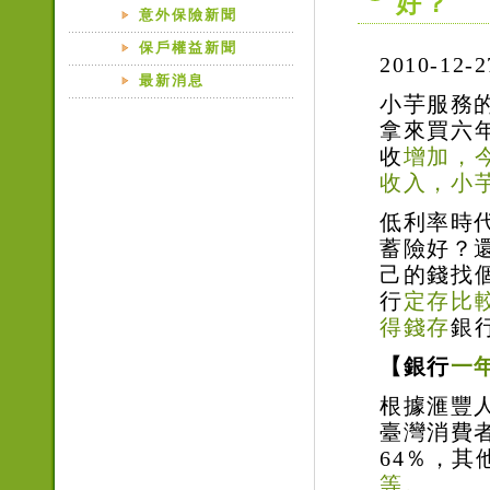
好？
意外保險新聞
保戶權益新聞
2010-12-2
最新消息
小芋服務
拿來買六
收
增加，
收入，小
低利率時
蓄險好？
己的錢找
行
定存比
得錢存
銀
【
銀行
一
根據滙豐
臺灣消費
64％，其
等。