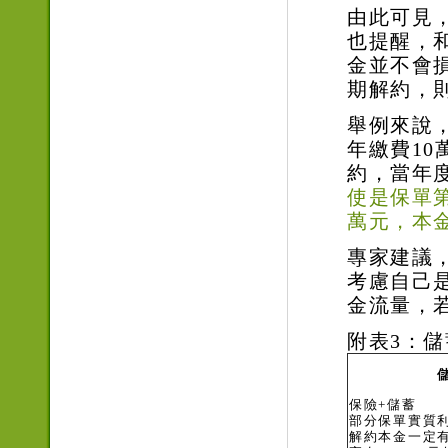
由此可見
也提醒，
金並不會
期解約，
舉例來說
年繳費1
約，當年
使是保單第
萬元，本
專家建議
考慮自己
金流量，
附表3：儲
保險+儲蓄
部分保單實質
解約本金一定