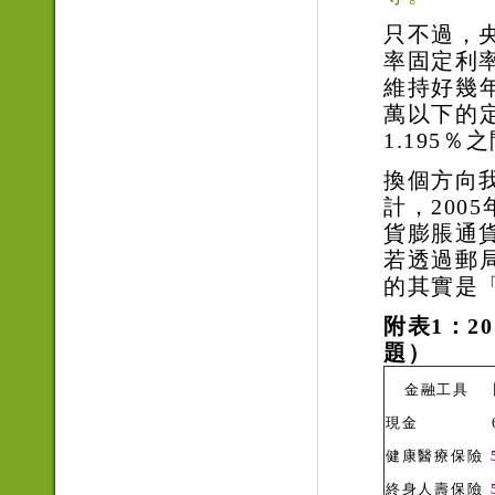
只不過，
率
固定利
維持好幾年
萬以下的
1.195％
換個方向
計，2005
貨膨脹
通
若透過郵
的其實是
附表1：2
題）
金融工具
現金
健康醫療保險
終身人壽保險