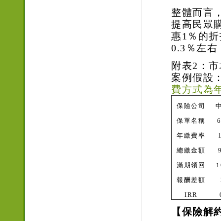
整體而言
提高民眾
惠1％的折
0.3％左
附表2：
案例假設：
費方式為
保險公司
保單名稱
年繳費率
總繳金額
滿期領回
1
報酬差額
IRR
【保險解