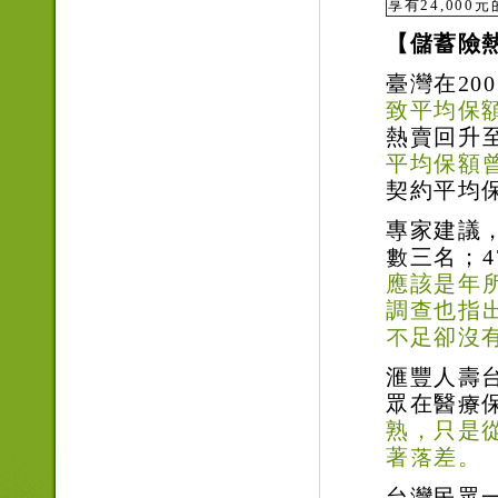
享有24,000
【儲蓄險
臺灣在200
致平均保額
熱賣回升
平均保額曾
契約平均保
專家建議
數三名；
應該是年
調查也指
不足卻沒
滙豐人壽台
眾在醫療
熟，只是
著落差。
台灣民眾