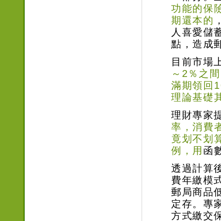
功能的保
期還本的
人喜愛儲
點，造成
目前市場
～2％之間
滿期領回
理論基礎
理財專家
率，消費
竟划不划
例，用
函
透過計算
費年繳模式
郵局商品
定存。專
方式繳交