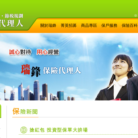
◎
關於瑞鋒
菁英招募
商品專區
保戶服務
保險百科
搶紅包 投資型保單大拚場