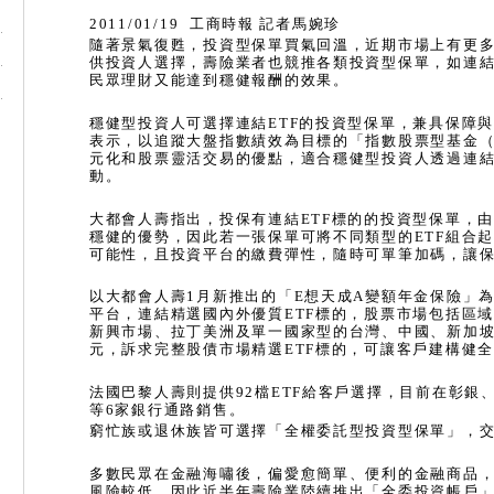
2011/01/19
工商時報
記者馬婉珍
隨著景氣復甦，投資型保單買氣回溫，近期市場上有更
供投資人選擇，壽險業者也競推各類投資型保單，如連
民眾理財又能達到穩健報酬的效果。
穩健型投資人可選擇連結
ETF
的投資型保單，兼具保障
表示，以追蹤大盤指數績效為目標的「指數股票型基金
元化和股票靈活交易的優點，適合穩健型投資人透過連
動。
大都會人壽指出，投保有連結
ETF
標的的投資型保單，
穩健的優勢，因此若一張保單可將不同類型的
ETF
組合
可能性，且投資平台的繳費彈性，隨時可單筆加碼，讓
以大都會人壽
1
月新推出的「
E
想天成
A
變額年金保險」
平台，連結精選國內外優質
ETF
標的，股票市場包括區
新興市場、拉丁美洲及單一國家型的台灣、中國、新加
元，訴求完整股債市場精選
ETF
標的，可讓客戶建構健
法國巴黎人壽則提供
92
檔
ETF
給客戶選擇，目前在彰銀
等
6
家銀行通路銷售。
窮忙族或退休族皆可選擇「全權委託型投資型保單」，
多數民眾在金融海嘯後，偏愛愈簡單、便利的金融商品
風險較低，因此近半年壽險業陸續推出「全委投資帳戶