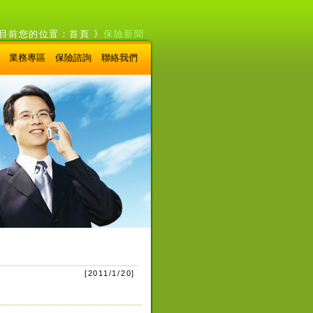
目前您的位置：
首頁
》
保險新聞
業務專區
保險諮詢
聯絡我們
[
2011/1/20
]