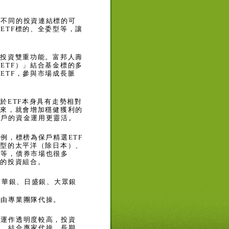
多不同的投資連結標的可
結
ETF
標的、全委型等，讓
與投資雙重功能。富邦人壽
（
ETF
）」結合基金標的多
結
ETF
，參與市場成長脈
由於
ETF
本身具有走勢相對
起來，就會增加穩健獲利的
保戶的資金運用更靈活。
為例，標榜為保戶精選
ETF
域型的太平洋（除日本）、
坡等，債券市場也很多
全的投資組合。
、華銀、日盛銀、大眾銀
交由專業團隊代操。
，運作透明度較高，投資
」，結合專家代操、長期