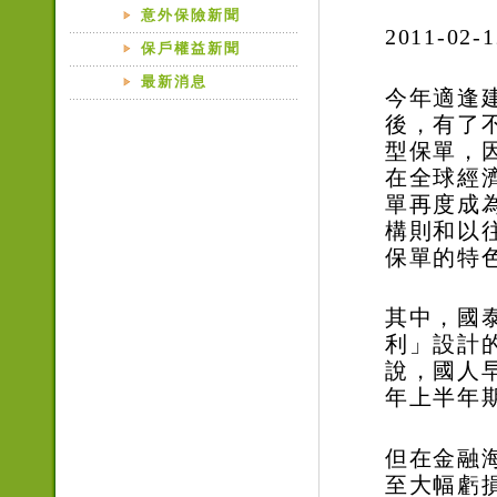
意外保險新聞
2011-02-1
保戶權益新聞
最新消息
今年適逢
後，有了
型保單，
在全球經
單再度成
構則和以
保單的特
其中，國
利」設計
說，國人
年上半年
但在金融
至大幅虧