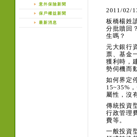
意外保險新聞
2011/02/1
保戶權益新聞
板橋楊姓
最新消息
分批贖回
生嗎？
元大銀行
票、基金
獲利時，
勢伺機而
如何界定
15~35%
，
屬性，沒
傳統投資
行政管理
費等。
一般投資