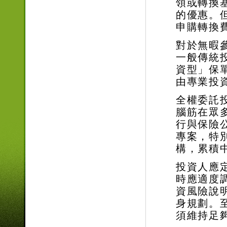
領或轉換
的優惠。
申購轉換
對於無暇
一般傳統
資型」保
由專業投
全權委託
腦筋在眾
行與保險
專案，特
構，累積
投資人應
時應適度
資風險說
身規劃。
須維持足