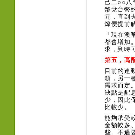
己二
○○
八
幣兌台幣
元，直到
煒便提前
「現在澳
都會增加
求，到時
第五，高
目前的連
領，另一
需求而定
缺點是配
少，因此
比較少。
能夠承受
金額較多
些。不過