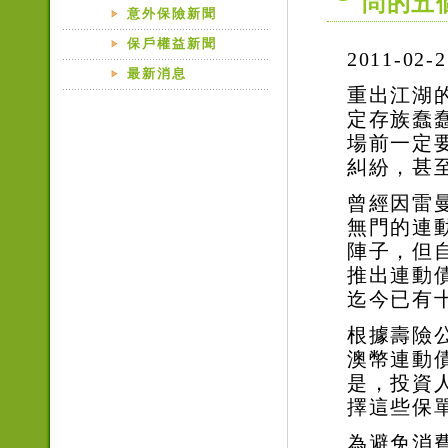
問的五
意外保險新聞
保戶權益新聞
2011-02-2
最新消息
重出江湖
定存族蠢
場前一定
糾紛，甚
曾經因雷
無門的連
陣子，但
推出連動
迄今已有
根據壽險
澳幣連動
是，投資
擇這些保
為避免消