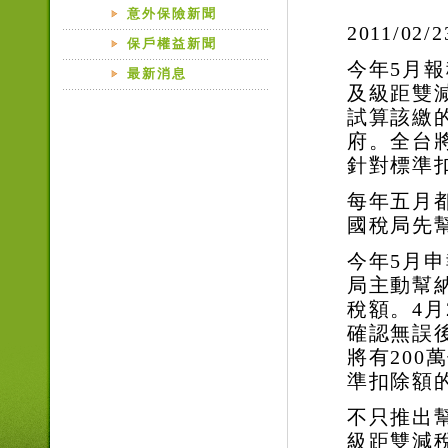
意外保險新聞
2011/02/
保戶權益新聞
今年
5月
最新消息
及級距雙
試算該繳的
府。全台將
針對標準
每年五月
國稅局先幫
今年
5月
局主動幫
稅額。4月
確認無誤
將有200
準扣除額
不只推出
級距雙減