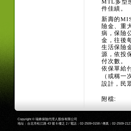
MTL
多型
件佳績。
新壽的
MI
險金、重
病，保險
金，往後
生活保險
源，依投
付次數。
依保單給
（或稱一
設計，民
附檔:
Copyright © 瑞鋒保險代理人股份有限公司
地址：台北市松江路 43 號 6 樓之 2 / 電話：02-2509-0158 / 傳真：02-2509-212