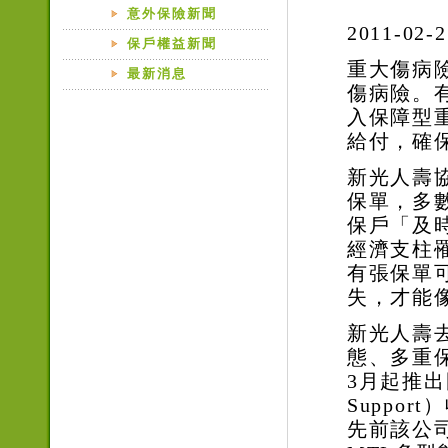
意外保險新聞
2011-02-2
保戶權益新聞
重大傷病
最新消息
傷病險。
入保障型
給付，確
新光人壽
保單，多
保戶「及
經濟支柱
有張保單
失，才能
新光人壽
態、多重
3
月起推出
Support
）
先前該公