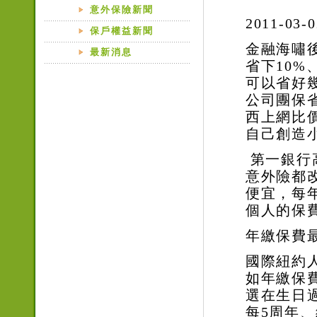
意外保險新聞
2011-03-0
保戶權益新聞
金融海嘯
最新消息
省下
10%
可以省好
公司團保
西上網比
自己創造
第一銀行
意外險都
便宜，每
個人的保
年繳保費
國際紐約
如年繳保
選在生日
每
5
周年、