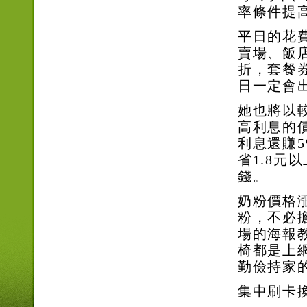
率條件提
平日的花
賣場、飯
折，套餐
日一定會
她也將以
高利息的
利息還賺
省
1.8
元以
錢。
奶粉價格
粉，不必
場的海報
椅都是上
勤儉持家
集中刷卡