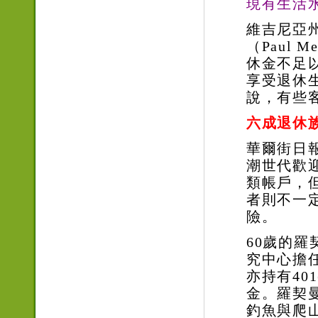
現有生活
維吉尼亞
（
Paul Me
休金不足
享受退休
說，有些
六成退休
華爾街日
潮世代歡
類帳戶，
者則不一
險。
60歲的羅
究中心擔
亦持有
401
金。羅契
釣魚與爬