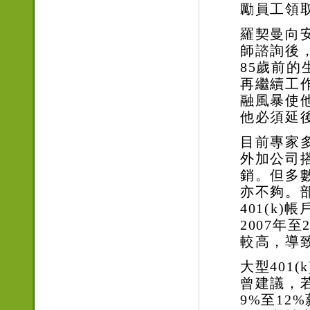
勵員工領
羅契曼向
師諮詢後
85
歲前的
再繼續工
融風暴使
他必須延
目前專家
外加公司
銷。但多
亦不夠。
401(k)
帳
2007
年至
較高，導
大型
401(k
曾建議，
9%
至
12%