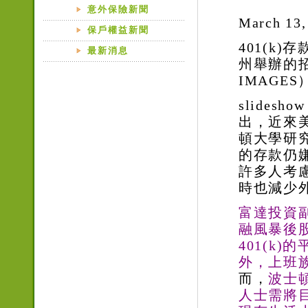
意外保險新聞
March 1
保戶權益新聞
401(k
最新消息
州舉辦的
IMAGES
slidesh
出，近來
頓大學研
的存款仍
許多人考
時也減少
富達投資
融風暴後
401(k)
的
外，上班
而，
波士
人士需將