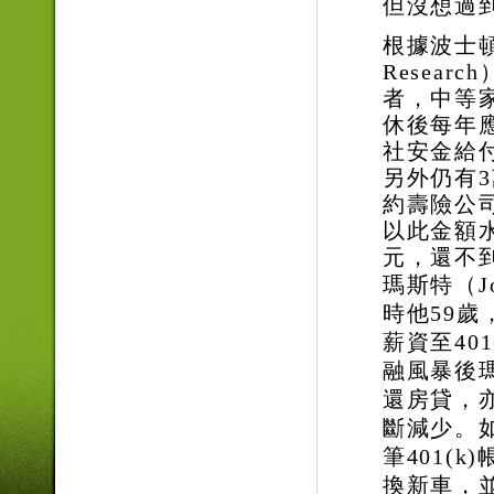
但沒想過
根據波士
Research
者，中等
休後每年
社安金給
另外仍有
3
約壽險公
以此金額
元，還不
瑪斯特（
J
時他
59
歲
薪資至
401
融風暴後
還房貸，
斷減少。
筆
401(k)
換新車，