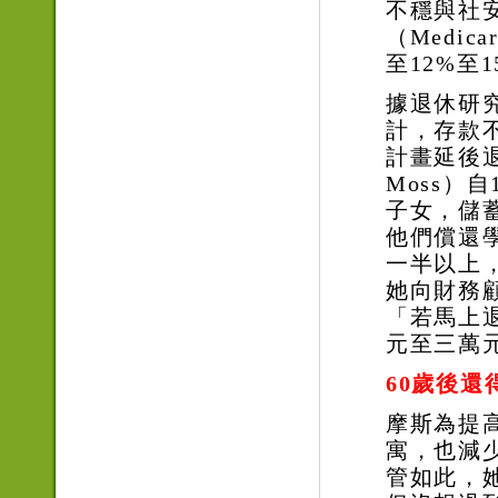
不穩與社
（
Medica
至
12%
至
1
據退休研
計，存款
計畫延後
Moss
）自
子女，儲
他們償還
一半以上
她向財務
「若馬上
元至三萬
60
歲後還
摩斯為提
寓，也減
管如此，