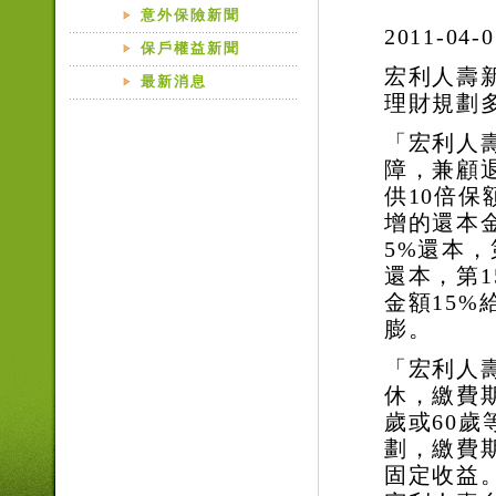
意外保險新聞
2011-04-0
保戶權益新聞
宏利人壽
最新消息
理財規劃
「宏利人
障，兼顧
供
10
倍保
增的還本
5%
還本，
還本，第
1
金額
15%
膨。
「宏利人
休，繳費
歲或
60
歲
劃，繳費
固定收益