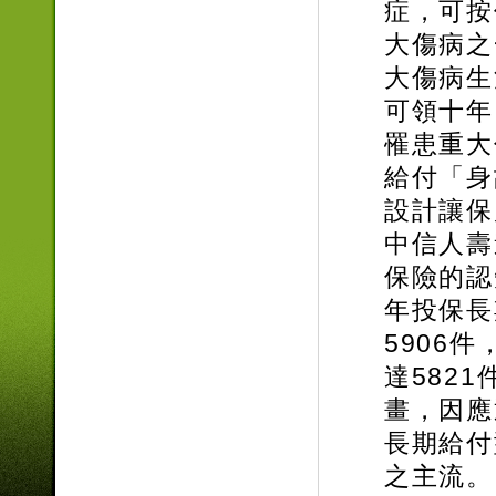
症，可按
大傷病之
大傷病生
可領十年
罹患重大
給付「身
設計讓保
中信人壽
保險的認
年投保長
5906
達582
畫，因應
長期給付
之主流。