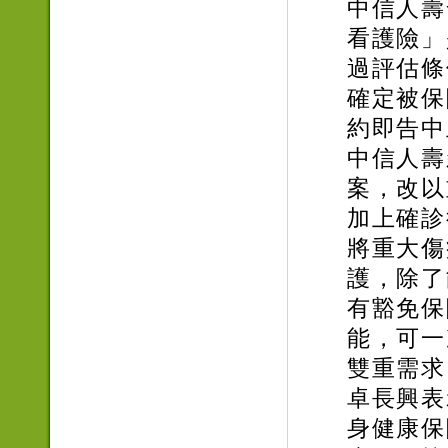
中信人壽
看護險」
過評估條
確定被保
約即告中
中信人壽
案，改以
加上確診
將重大傷
護，除了
有豁免保
能，可一
雙重需求
卓長興表
身健康保