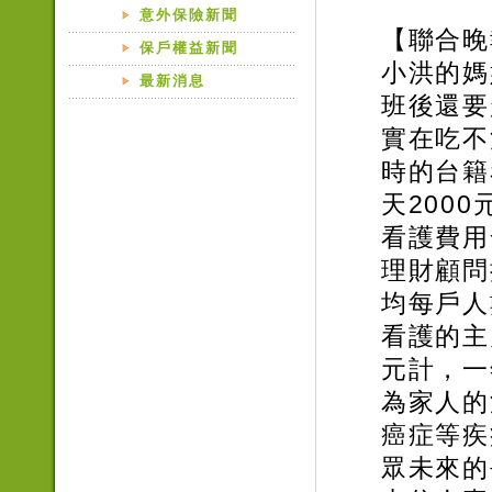
意外保險新聞
【聯合晚
保戶權益新聞
小洪的媽
最新消息
班後還要
實在吃不
時的台籍
天200
看護費用
理財顧問
均每戶人
看護的主
元計，一
為家人的
癌症等疾
眾未來的