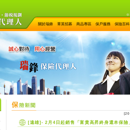
◎
關於瑞鋒
菁英招募
商品專區
保戶服務
保險百科
[
20
[遠雄]- 2月4日起銷售「富貴高昇終身還本保險」