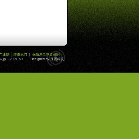
門連結
│
聯絡我們
｜
保險局全球資訊網
｜
人數：
2569159
Designed by 保經科技