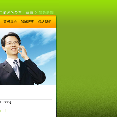
目前您的位置：
首頁
》
保險新聞
業務專區
保險諮詢
聯絡我們
13/2/5
]
 !