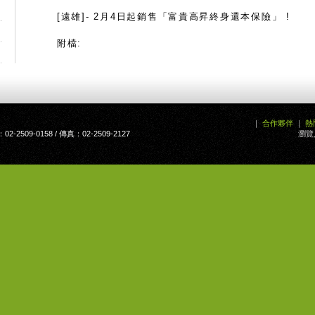
[遠雄]- 2月4日起銷售「富貴高昇終身還本保險」 !
附檔:
｜
合作夥伴
｜
熱
2509-0158 / 傳真：02-2509-2127
瀏覽