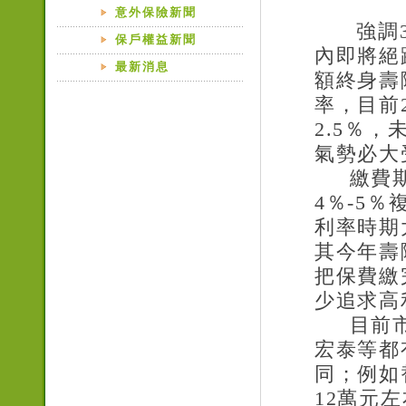
意外保險新聞
強調
保戶權益新聞
內即將絕
最新消息
額終身壽
率，目前
2.5
％，
氣勢必大
繳費
4
％
-5
％
利率時期
其今年壽
把保費繳
少追求高
目前
宏泰等都
同；例如
12
萬元左