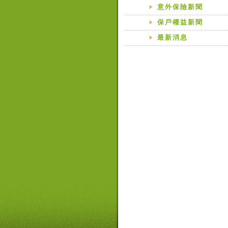
意外保險新聞
保戶權益新聞
最新消息