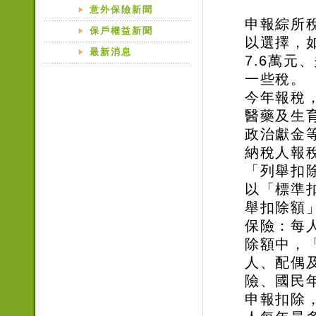
意外保險新聞
申報綜所
保戶權益新聞
以選擇，
最新消息
7.6萬元
一些稅。
今年報稅
醫藥及生
政治獻金
納稅人報
「列舉扣
以「標準
舉扣除額
保險：每
除額中，
人、配偶
險、國民
申報扣除