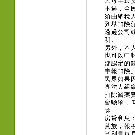
人每年最多
不過，全
須由納稅
列舉扣除
透過公司
明。
另外，本
也可以申
部認定的
申報扣除
民眾如果
團法人組
扣除醫藥
會驗證，
除。
房貸利息
貸族，報
貸利息每