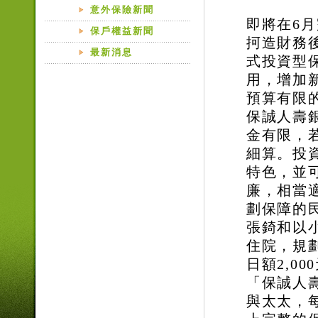
意外保險新聞
即將在6
保戶權益新聞
抲造財務
最新消息
式投資型
用，增加
預算有限
保誠人壽
金有限，
細算。投
特色，並
廉，相當
劃保障的
張錡和以
住院，規劃
日額2,0
「保誠人
與太太，每