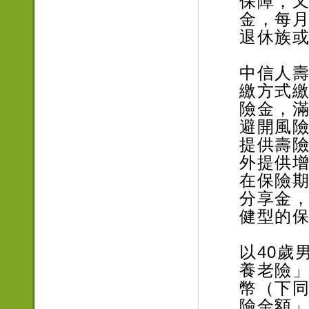
保障，
金，每
退休族
中信人
繳方式
險金，
避開風
提供壽
外提供
在保險
分享金
健型的
以40歲
養老險」
幣（下同
險金額