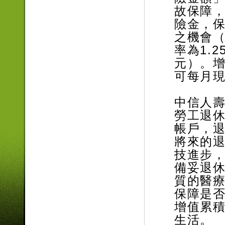
故保障，
險金，
之機會（
率為1.
元）。
可每月
中信人
勞工退
帳戶，
將來的
技進步
備妥退
質的醫
保障是
增值累
生活。