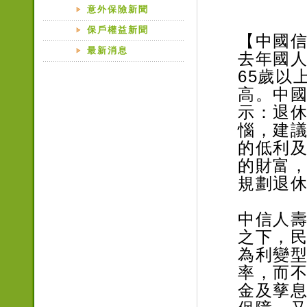
意外保險新聞
保戶權益新聞
【中國
最新消息
去年國人
65歲以
高。中
示：退
惱，建
的低利
的財富
規劃退
中信人
之下，
為利變
率，而
金及孳