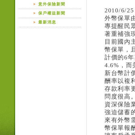
意外保險新聞
2010/6/25
保戶權益新聞
外幣保單
最新消息
專提醒民
著重補強
目前國內
幣保單，
計價的
6
年
4.6%
，而
新台幣計
酬率以複
存款利率
問度很高
資深保險
強迫儲蓄
來有外幣
幣保單報