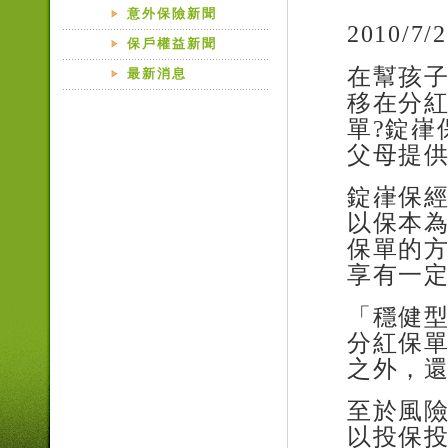
意外保險新聞
2010/7/2
保戶權益新聞
在幫孩
最新消息
移在分
單
?
錠嵂
父母提
錠嵂保
以保本
保單的
享有一
「穩健
分紅保
之外，
至於風
以投保