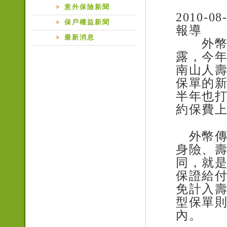
意外保險新聞
2010-08
保戶權益新聞
報導
最新消息
外幣傳
露，今
南山人壽
保單的
半年也
約保費
外幣傳
身險、
同，就
保證給
免計入
型保單
內。